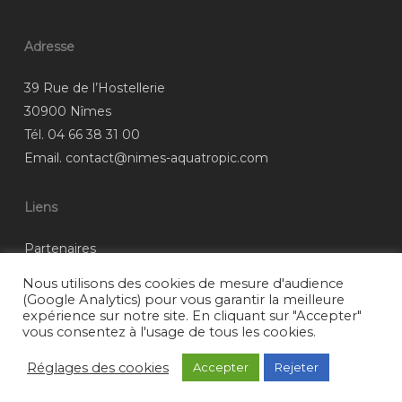
Adresse
39 Rue de l’Hostellerie
30900 Nîmes
Tél.
04 66 38 31 00
Email.
contact@nimes-aquatropic.com
Liens
Partenaires
Mentions légales
Nous utilisons des cookies de mesure d'audience
(Google Analytics) pour vous garantir la meilleure
expérience sur notre site. En cliquant sur "Accepter"
vous consentez à l'usage de tous les cookies.
Réglages des cookies
Accepter
Rejeter
© 2026 AQUATROPIC Nîmes.