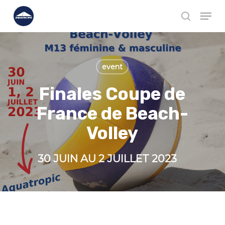
Skip
Men
to
search
Close
main
Menu
content
event
Finales Coupe de
France de Beach-
Volley
30 JUIN AU 2 JUILLET 2023