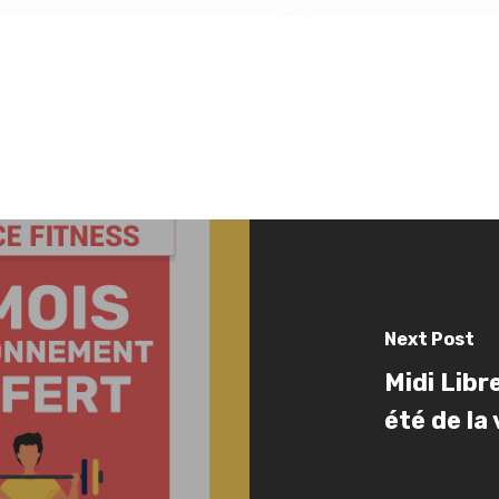
Next Post
Midi Lib
été de la