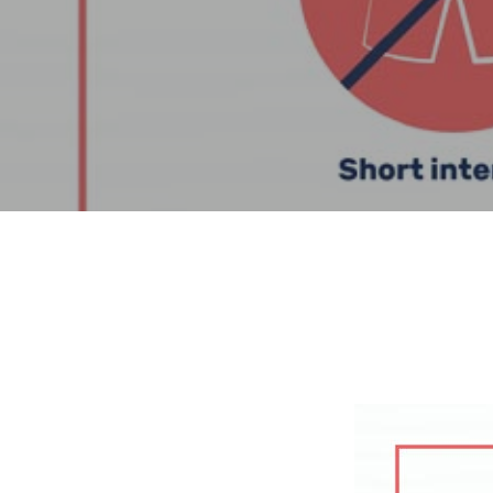
Hit enter to search or ESC to close