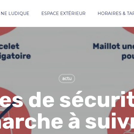
INE LUDIQUE
ESPACE EXTÉRIEUR
HORAIRES & TA
actu
es de sécurité
arche à suiv