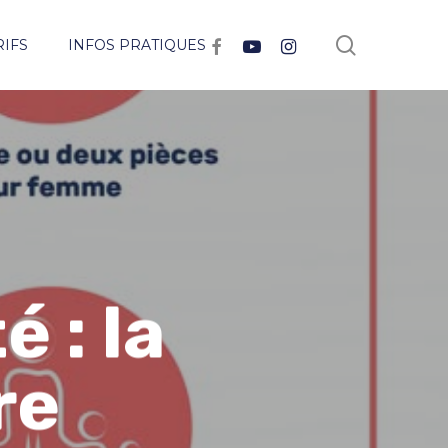
search
facebook
youtube
instagram
RIFS
INFOS PRATIQUES
 : la
re