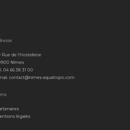
dresse
 Rue de l’Hostellerie
0900 Nîmes
l.
04 66 38 31 00
mail.
contact@nimes-aquatropic.com
iens
artenaires
entions légales